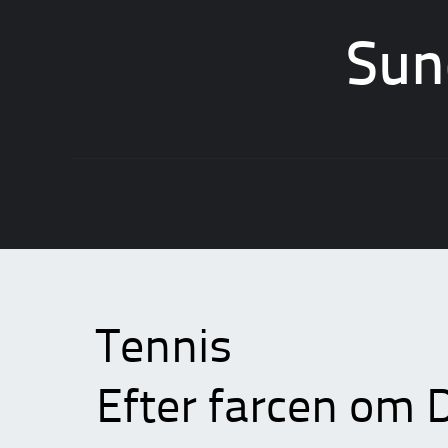
Sun
Skip
to
content
Tennis
Efter farcen om D