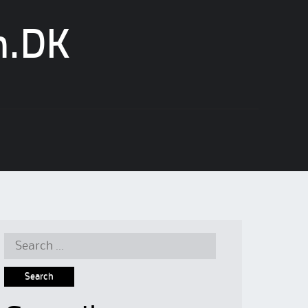
n.DK
Search
for: