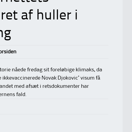
et af huller i
ng
Forsiden
torie nåede fredag sit foreløbige klimaks, da
re ikkevaccinerede Novak Djokovic’ visum få
 andet med afsæt i retsdokumenter har
ernens fald.