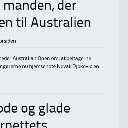
d manden, der
en til Australien
Forsiden
eder Australian Open om, at deltagerne
arrangørerne nu hjemsendte Novak Djokovic en
ode og glade
ernettets