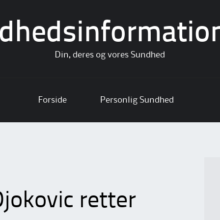
dhedsinformatio
Din, deres og vores Sundhed
Forside
Personlig Sundhed
jokovic retter