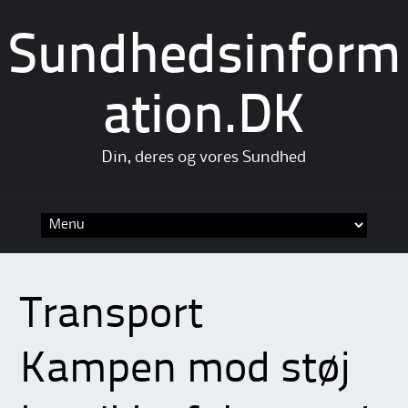
Sundhedsinform
ation.DK
Din, deres og vores Sundhed
Skip
to
content
Transport
Kampen mod støj