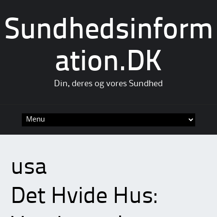
Sundhedsinform
ation.DK
Din, deres og vores Sundhed
Skip
to
content
usa
Det Hvide Hus: