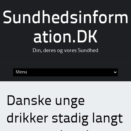
Sundhedsinform
ation.DK
Din, deres og vores Sundhed
Skip
to
content
Danske unge
drikker stadig langt