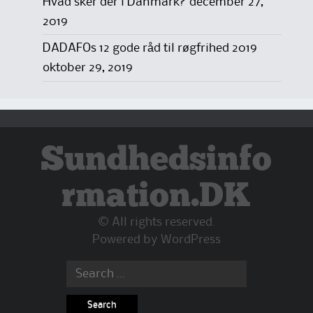
Hvad sker der i Danmark?
december 27,
2019
DADAFOs 12 gode råd til røgfrihed 2019
oktober 29, 2019
Sundhedsinfo
rmation.DK
© All rights reserved.
Powered by
WordPress
Search
for: