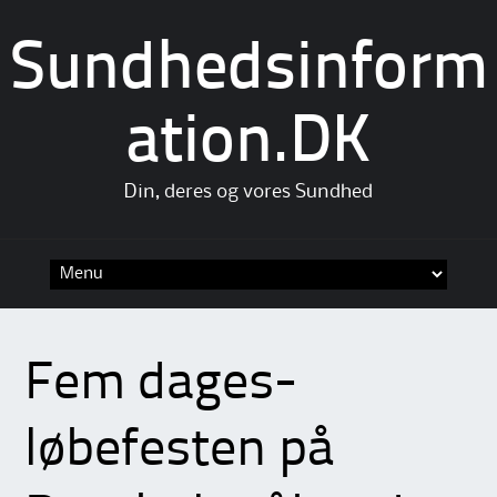
Sundhedsinform
ation.DK
Din, deres og vores Sundhed
Skip
to
content
Fem dages-
løbefesten på