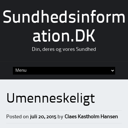
Sundhedsinform
ation.DK
Din, deres og vores Sundhed
Skip
to
content
Umenneskeligt
Posted on
juli 20, 2015
by
Claes Kastholm Hansen