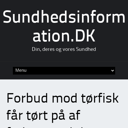
Sundhedsinform
ation.DK
Din, deres og vores Sundhed
Skip
to
content
Forbud mod tørfisk
får tørt på af