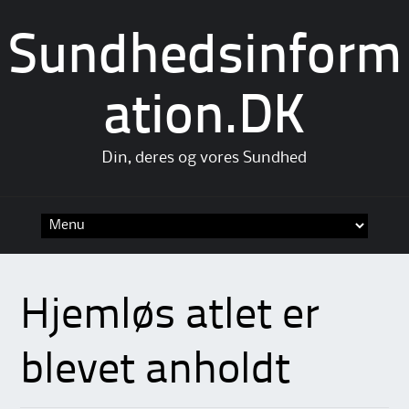
Sundhedsinform
ation.DK
Din, deres og vores Sundhed
Skip
to
content
Hjemløs atlet er
blevet anholdt