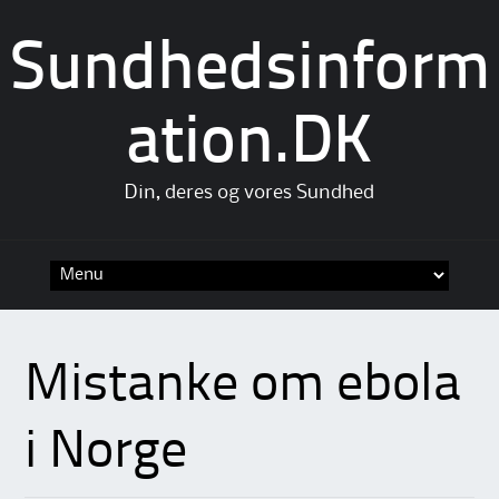
Sundhedsinform
ation.DK
Din, deres og vores Sundhed
Skip
to
content
Mistanke om ebola
i Norge