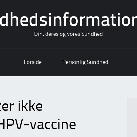
dhedsinformatio
Din, deres og vores Sundhed
Forside
Personlig Sundhed
er ikke
 HPV-vaccine