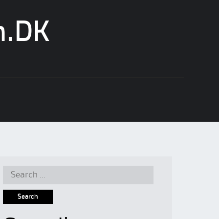
n.DK
Search
for: