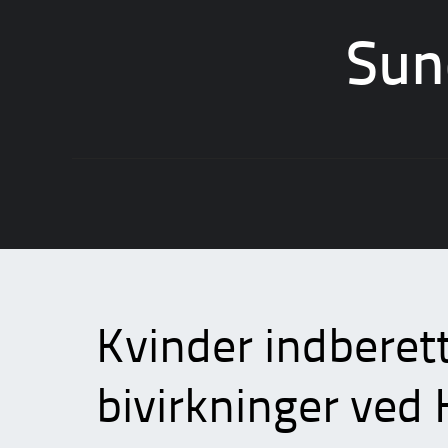
Sun
Skip
to
content
Kvinder indberett
bivirkninger ved