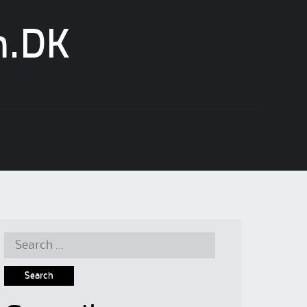
n.DK
Search
for: