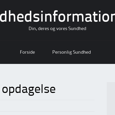
dhedsinformatio
Din, deres og vores Sundhed
Forside
Personlig Sundhed
 opdagelse