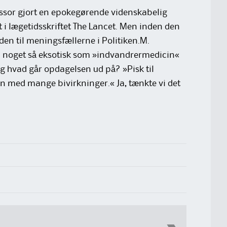
essor gjort en epokegørende videnskabelig
t i lægetidsskriftet The Lancet. Men inden den
den til meningsfællerne i Politiken.M.
i noget så eksotisk som »indvandrermedicin«
g hvad går opdagelsen ud på? »Pisk til
in med mange bivirkninger.« Ja, tænkte vi det