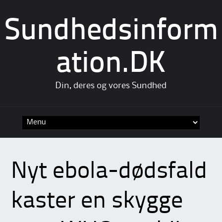
Sundhedsinform
ation.DK
Din, deres og vores Sundhed
Skip
to
content
Nyt ebola-dødsfald
kaster en skygge