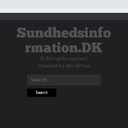
Sundhedsinfo
rmation.DK
© All rights reserved.
Powered by
WordPress
Search
for: