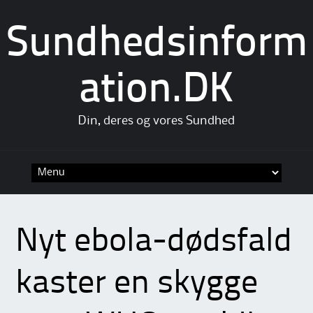
Sundhedsinform
ation.DK
Din, deres og vores Sundhed
Skip
to
content
Nyt ebola-dødsfald
kaster en skygge