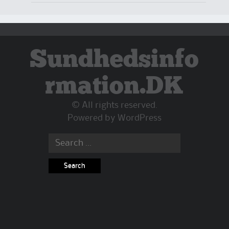
Sundhedsinfo
rmation.DK
© All rights reserved.
Powered by
WordPress
Search
for: