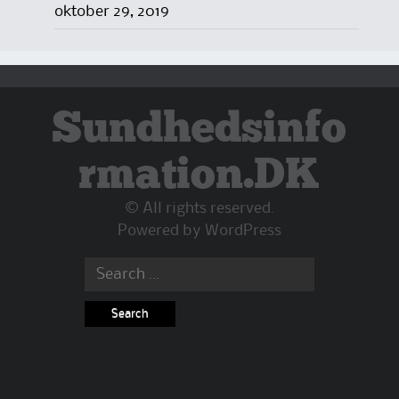
oktober 29, 2019
Sundhedsinfo
rmation.DK
© All rights reserved.
Powered by
WordPress
Search
for: