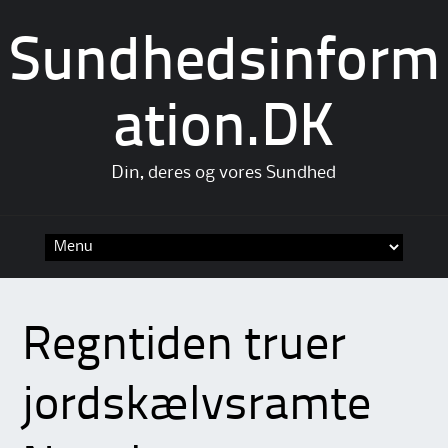
Sundhedsinform
ation.DK
Din, deres og vores Sundhed
Skip
to
content
Regntiden truer
jordskælvsramte