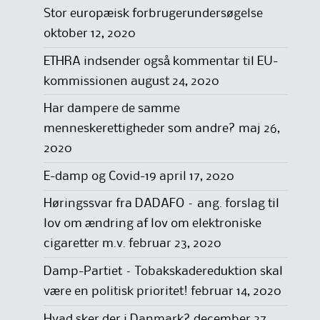
Stor europæisk forbrugerundersøgelse
oktober 12, 2020
ETHRA indsender også kommentar til EU-
kommissionen
august 24, 2020
Har dampere de samme
menneskerettigheder som andre?
maj 26,
2020
E-damp og Covid-19
april 17, 2020
Høringssvar fra DADAFO – ang. forslag til
lov om ændring af lov om elektroniske
cigaretter m.v.
februar 23, 2020
Damp-Partiet – Tobakskadereduktion skal
være en politisk prioritet!
februar 14, 2020
Hvad sker der i Danmark?
december 27,