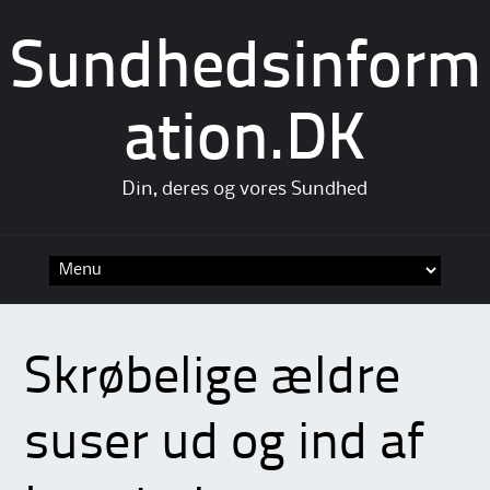
Sundhedsinform
ation.DK
Din, deres og vores Sundhed
Skip
to
content
Skrøbelige ældre
suser ud og ind af