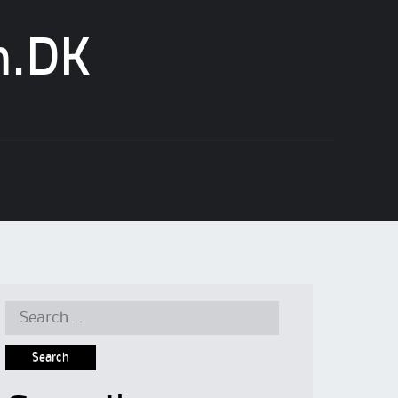
n.DK
Search
for: