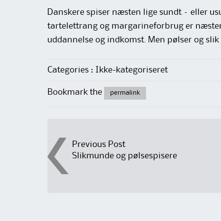
Danskere spiser næsten lige sundt – eller u
tartelettrang og margarine­forbrug er næste
uddannelse og indkomst. Men pølser og slik f
Categories : Ikke-kategoriseret
Bookmark the
permalink
Post
Previous Post
Slikmunde og pølsespisere
navigation