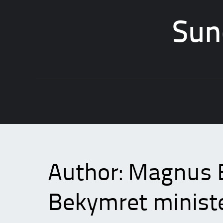
Sun
Skip
to
content
Author:
Magnus B
Bekymret minister