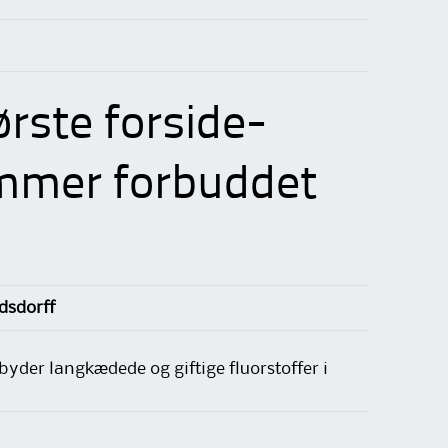
ørste forside-
ommer forbuddet
dsdorff
yder langkædede og giftige fluorstoffer i