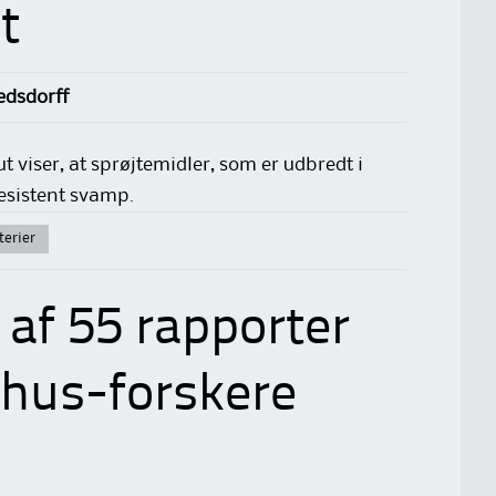
t
dsdorff
 viser, at sprøjtemidler, som er udbredt i
resistent svamp.
terier
 af 55 rapporter
rhus-forskere