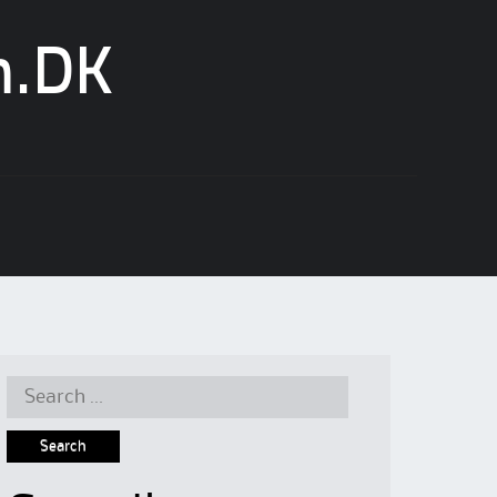
n.DK
Search
for: