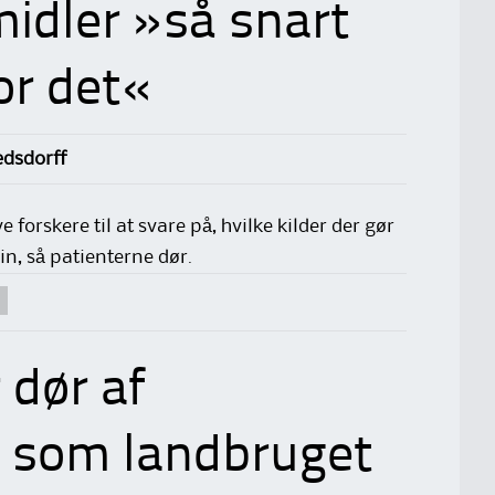
idler »så snart
or det«
dsdorff
 forskere til at svare på, hvilke kilder der gør
n, så patienterne dør.
 dør af
, som landbruget