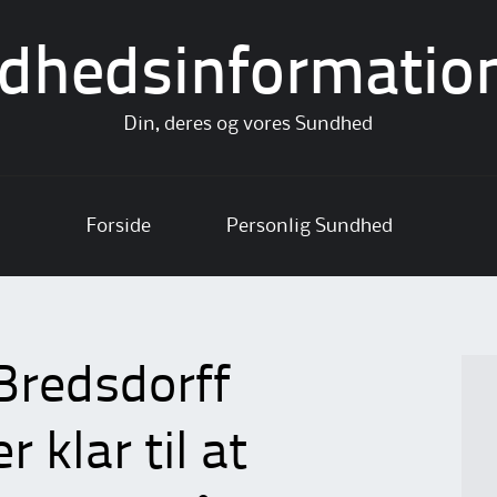
dhedsinformatio
Din, deres og vores Sundhed
Forside
Personlig Sundhed
redsdorff
 klar til at