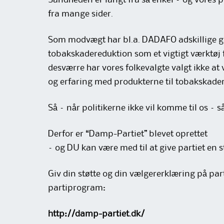
Sandheden er langt fra så enkel – og vores po
fra mange sider.
Som modvægt har bl.a. DADAFO adskillige gan
tobakskadereduktion som et vigtigt værktøj 
desværre har vores folkevalgte valgt ikke at v
og erfaring med produkterne til tobakskade
Så – når politikerne ikke vil komme til os – 
Derfor er “Damp-Partiet” blevet oprettet
– og DU kan være med til at give partiet en s
Giv din støtte og din vælgererklæring på pa
partiprogram:
http://damp-partiet.dk/