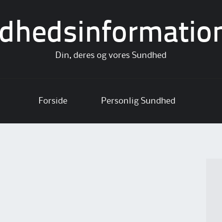
dhedsinformatio
Din, deres og vores Sundhed
Forside
Personlig Sundhed