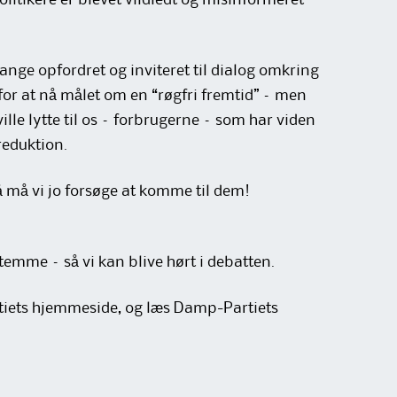
litikere er blevet vildledt og misinformeret
ge opfordret og inviteret til dialog omkring
for at nå målet om en “røgfri fremtid” – men
ille lytte til os – forbrugerne – som har viden
reduktion.
så må vi jo forsøge at komme til dem!
temme – så vi kan blive hørt i debatten.
rtiets hjemmeside, og læs Damp-Partiets