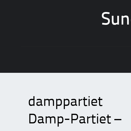
Sun
Skip
to
content
damppartiet
Damp-Partiet –