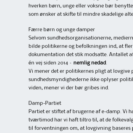
hverken børn, unge eller voksne bør benytte e
som ønsker at skifte til mindre skadelige alte
Færre børn og unge damper
Selvom sundhedsorganisationerne, mediern
bilde politikerne og befolkningen ind, at fl
dokumentation det stik modsatte. Antallet a
én vej siden 2014 –
nemlig nedad
.
Vi mener det er politikernes pligt at lovgive
sundhedsmyndighederne ikke oplyser politi
viden, mener vi der bør gribes ind.
Damp-Partiet
Partiet er stiftet af brugerne af e-damp. Vi ha
tværtimod har vi haft tiltro til, at de folkeva
til forventningen om, at lovgivning baseres 