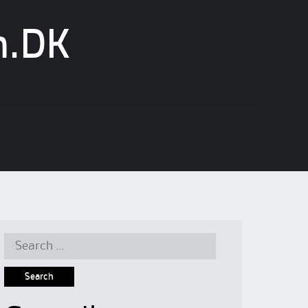
n.DK
Search
for: