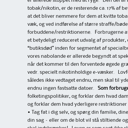
er allerede stoppet med at ryge. Den del af
tobak/nikotin, er de resterende ca. 17% af b
at det bliver nemmere for dem at kvitte tob
væk, og ved indførelse af større straffe/bød
forbuddene/restriktionerne. Forbrugerne af 
et betydeligt reduceret udvalg af produkter
“butiksdød” inden for segmentet af specialb
vores nabolande er allerede begyndt at spek
når det kommer til den forventede øgede græ
vedr. specielt nikotinholdige e-væsker. Lov
således ikke vedtaget endnu, men skal til yde
endnu ingen fastsatte datoer.
Som forbruge
folketingspolitiker, og forklar dem hvad dampe
og forklar dem hvad yderligere restriktioner
• Tag fat i dig selv, og spørg din familie, din
din sag – eller om de blot vil stå stiltiende og