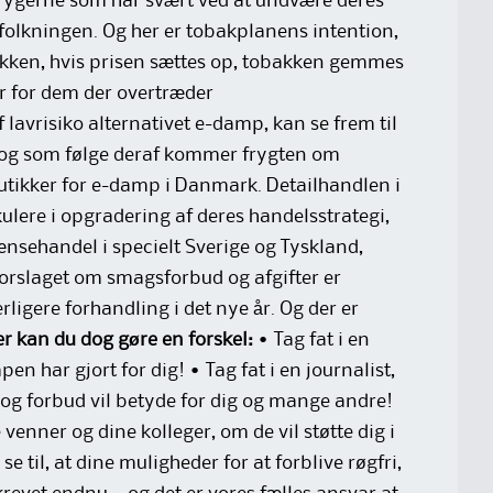
 rygerne som har svært ved at undvære deres
efolkningen. Og her er tobakplanens intention,
akken, hvis prisen sættes op, tobakken gemmes
er for dem der overtræder
lavrisiko alternativet e-damp, kan se frem til
, og som følge deraf kommer frygten om
utikker for e-damp i Danmark. Detailhandlen i
ulere i opgradering af deres handelsstrategi,
nsehandel i specielt Sverige og Tyskland,
forslaget om smagsforbud og afgifter er
rligere forhandling i det nye år. Og der er
r kan du dog gøre en forskel:
• Tag fat i en
n har gjort for dig! • Tag fat i en journalist,
 og forbud vil betyde for dig og mange andre!
e venner og dine kolleger, om de vil støtte dig i
 se til, at dine muligheder for at forblive røgfri,