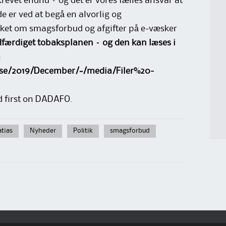
revet endnu – og det er vores fælles ansvar at
de er ved at begå en alvorlig og
nsket om smagsforbud og afgifter på e-væsker
færdiget tobaksplanen – og den kan læses i
:
lse/2019/December/~/media/Filer%20-
d first on DADAFO.
atias
Nyheder
Politik
smagsforbud