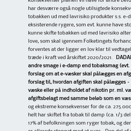
konsekvenser planen vil have for andre be
har desværre også nogle utilsigtede konsekv
tobakken ud med lavrisiko produkter s.s. e
eksisterende rygere, som evt. kunne have s
kunne skifte tobakken ud med lavrisiko alte
love, som skal igennem Folketingets forhandl
forventes at der ligger en lov klar til vedt
træde i kraft ved årskiftet 2020/2021.
DADAF
andre smage i e-damp end tobaksmag (evt. b
forslag om at e-væsker skal pålægges en afgif
forslag til, hvordan afgiften skal pålægges 
væske eller på indholdet af nikotin pr. ml. v
afgiftsbelagt med samme beløb som en væsk
og ekstreme konsekvenser for de ca. 275.000
helt har skiftet fra tobak til damp (ca. 1/3 de
17% af befolkningen som ryger tobak, og dem