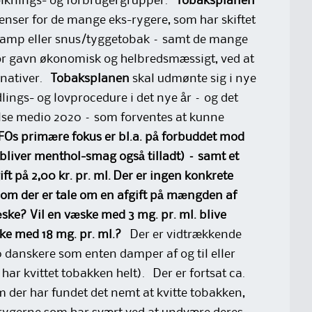
folknings- og forbrugergrupper.
Tobaksplanen
enser for de mange eks-rygere, som har skiftet
-damp eller snus/tyggetobak – samt de mange
tor gavn økonomisk og helbredsmæssigt, ved at
rnativer.
Tobaksplanen
skal udmønte sig i nye
ings- og lovprocedure i det nye år – og det
agelse medio 2020 – som forventes at kunne
Os primære fokus er bl.a. på forbuddet mod
liver menthol-smag også tilladt) – samt et
t på 2,00 kr. pr. ml. Der er ingen konkrete
– om der er tale om en afgift på mængden af
æske? Vil en væske med 3 mg. pr. ml. blive
e med 18 mg. pr. ml.?
Der er vidtrækkende
 danskere som enten damper af og til eller
l har kvittet tobakken helt). Der er fortsat ca.
 der har fundet det nemt at kvitte tobakken,