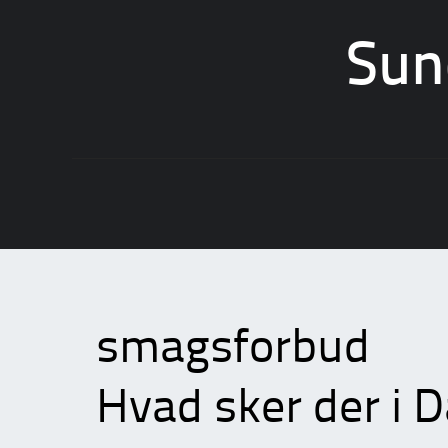
Sun
Skip
to
content
smagsforbud
Hvad sker der i 