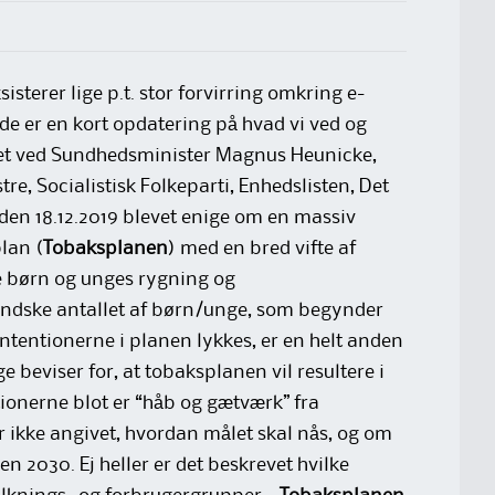
isterer lige p.t. stor forvirring omkring e-
 er en kort opdatering på hvad vi ved og
et ved Sundhedsminister Magnus Heunicke,
re, Socialistisk Folkeparti, Enhedslisten, Det
 den 18.12.2019 blevet enige om en massiv
lan (
Tobaksplanen
) med en bred vifte af
ge børn og unges rygning og
ndske antallet af børn/unge, som begynder
 intentionerne i planen lykkes, er en helt anden
e beviser for, at tobaksplanen vil resultere i
tionerne blot er “håb og gætværk” fra
r ikke angivet, hvordan målet skal nås, og om
en 2030. Ej heller er det beskrevet hvilke