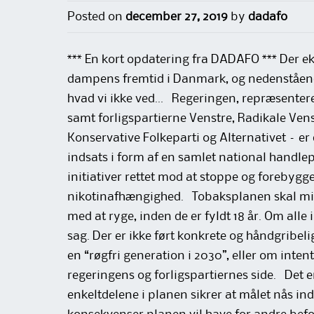
Posted on
december 27, 2019
by
dadafo
*** En kort opdatering fra DADAFO *** Der eks
dampens fremtid i Danmark, og nedenstående
hvad vi ikke ved… Regeringen, repræsenter
samt forligspartierne Venstre, Radikale Venst
Konservative Folkeparti og Alternativet – er
indsats i form af en samlet national handlep
initiativer rettet mod at stoppe og forebyg
nikotinafhængighed. Tobaksplanen skal mi
med at ryge, inden de er fyldt 18 år. Om alle
sag. Der er ikke ført konkrete og håndgribelig
en “røgfri generation i 2030”, eller om inten
regeringens og forligspartiernes side. Det e
enkeltdelene i planen sikrer at målet nås ind