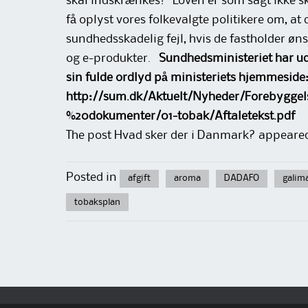
skal indskrænkes! Loven er som sagt ikke sk
få oplyst vores folkevalgte politikere om, at 
sundhedsskadelig fejl, hvis de fastholder ø
og e-produkter.
Sundhedsministeriet har ud
sin fulde ordlyd på ministeriets hjemmeside
http://sum.dk/Aktuelt/Nyheder/Forebygge
%20dokumenter/01-tobak/Aftaletekst.pdf
The post Hvad sker der i Danmark? appeare
Posted in
afgift
aroma
DADAFO
galim
tobaksplan