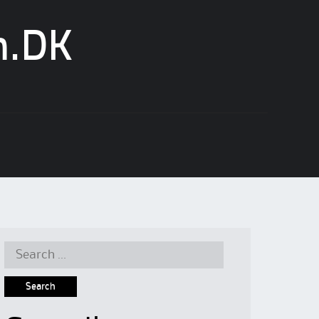
n.DK
Search
for: