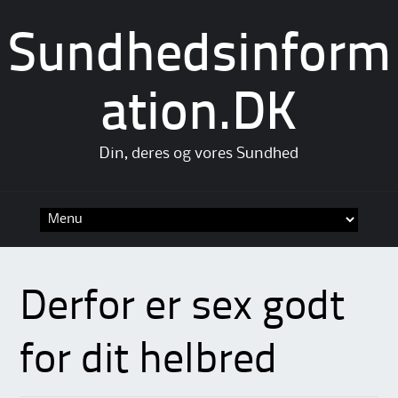
Sundhedsinform
ation.DK
Din, deres og vores Sundhed
Skip
to
content
Derfor er sex godt
for dit helbred